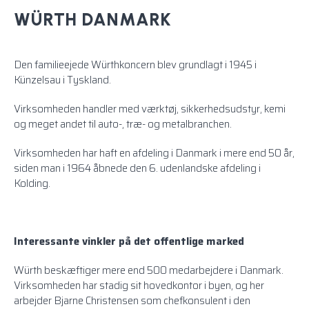
WÜRTH DANMARK
Den familieejede Würthkoncern blev grundlagt i 1945 i
Künzelsau i Tyskland.
Virksomheden handler med værktøj, sikkerhedsudstyr, kemi
og meget andet til auto-, træ- og metalbranchen.
Virksomheden har haft en afdeling i Danmark i mere end 50 år,
siden man i 1964 åbnede den 6. udenlandske afdeling i
Kolding.
Interessante vinkler på det offentlige marked
Würth beskæftiger mere end 500 medarbejdere i Danmark.
Virksomheden har stadig sit hovedkontor i byen, og her
arbejder Bjarne Christensen som chefkonsulent i den