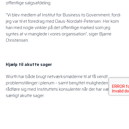
offentlige salgsafdeling:
”Vi blev medlem af Institut for Business to Government, fordi
jeg var til et foredrag med Claus-Nordahl-Petersen. Her kom
han med nogle vinkler på det offentlige marked som jeg
syntes at vi manglede i vores organisation”, siger Bjarne
Christensen.
Hjælp til akutte sager
Würth har både brugt netværksmøderne til at få vendt
problemstillinger i plenum – samt benyttet muligheden for at
rådføre sig med Instituttets konsulenter når der har været
særligt akutte sager:
”Institut for Business to Government har helt kontrakt hjulpet
mig i en sag med det nye ESPD-dokument, som vi havde
problemer med at udfylde. Jeg fik hurtigt svar på mine
spørgsmål, så jeg kunne komme videre i tilbudsprocessen”,