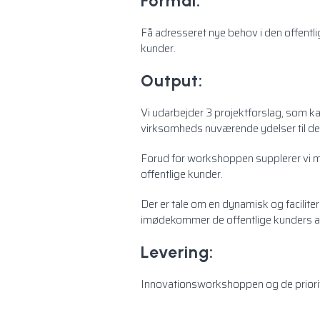
Formål:
Få adresseret nye behov i den offentl
kunder.
Output:
Vi udarbejder 3 projektforslag, som k
virksomheds nuværende ydelser til det
Forud for workshoppen supplerer vi me
offentlige kunder.
Der er tale om en dynamisk og facilitere
imødekommer de offentlige kunders ak
Levering:
Innovationsworkshoppen og de priorite