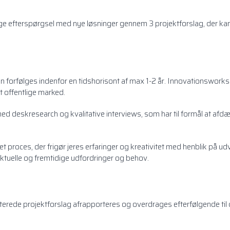
ige efterspørgsel med nye løsninger gennem 3 projektforslag, der kan
an forfølges indenfor en tidshorisont af max 1-2 år. Innovationswor
 offentlige marked.
d deskresearch og kvalitative interviews, som har til formål at af
t proces, der frigør jeres erfaringer og kreativitet med henblik på udv
tuelle og fremtidige udfordringer og behov.
rede projektforslag afrapporteres og overdrages efterfølgende til 