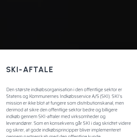
SKI-AFTALE
Den største indkøbsorganisation i
den offentlige sektor
er
Statens og Kommunernes Indkøbsservice A/S (SKI). SKI’s
mission er ikke blot at fungere som distributionskanal, men
derimod at sikre den offentlige sektor bedre og billigere
indkøb gennem SKI-aftaler med virksomheder og
leverandører. Som en konsekvens går SKI i dag skridtet videre
og sikrer, at gode indkøbsprincipper bliver implementeret
gennem partnerskab med den offentlige kunde.