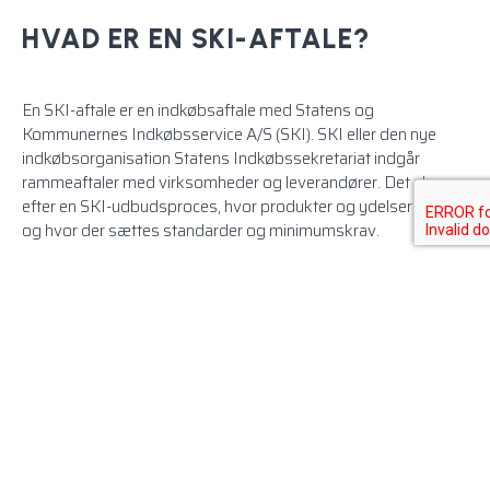
HVAD ER EN SKI-AFTALE?
En SKI-aftale er en indkøbsaftale med Statens og
Kommunernes Indkøbsservice A/S (SKI). SKI eller den nye
indkøbsorganisation Statens Indkøbssekretariat indgår
rammeaftaler med virksomheder og leverandører. Det sker
efter en SKI-udbudsproces, hvor produkter og ydelser testes,
og hvor der sættes standarder og minimumskrav.
SKI har omkring 50 rammekontrakter, som omfatter SKI-
aftaler med flere hundrede private virksomheder, hvor de
forskellige varer og tjenesteydelser først har været i et samlet
SKI-udbud. For leverandørerne til det offentlige marked er det
således blevet stadig mere afgørende at komme på SKI’s
kontrakter. SKI har desuden stor indirekte betydning, fordi
enhver offentlig organisation vil sammenligne sine
eksisterende priser med SKI-aftalerne.