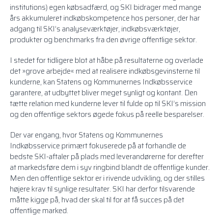
institutions) egen købsadfærd, og SKI bidrager med mange
års akkumuleret indkøbskompetence hos personer, der har
adgang til SKI’s analyseværktøjer, indkøbsværktøjer,
produkter og benchmarks fra den øvrige offentlige sektor.
I stedet for tidligere blot at håbe på resultaterne og overlade
det »grove arbejde« med at realisere indkøbsgevinsterne til
kunderne, kan Statens og Kommunernes Indkøbsservice
garantere, at udbyttet bliver meget synligt og kontant. Den
tætte relation med kunderne lever til fulde op til SKI’s mission
og den offentlige sektors øgede fokus på reelle besparelser.
Der var engang, hvor Statens og Kommunernes
Indkøbsservice primært fokuserede på at forhandle de
bedste SKI-aftaler på plads med leverandørerne for derefter
at markedsføre dem i syv ringbind blandt de offentlige kunder.
Men den offentlige sektor er i rivende udvikling, og der stilles
højere krav til synlige resultater. SKI har derfor tilsvarende
måtte kigge på, hvad der skal til for at få succes på det
offentlige marked.