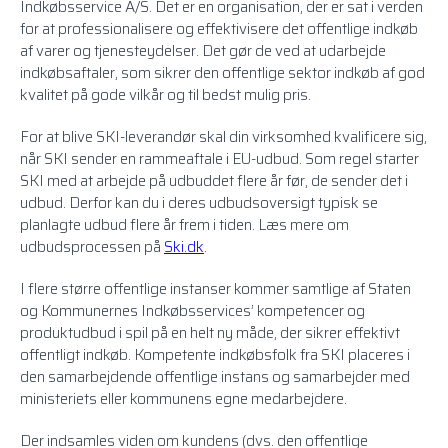
Indkøbsservice A/S. Det er en organisation, der er sat i verden
for at professionalisere og effektivisere det offentlige indkøb
af varer og tjenesteydelser. Det gør de ved at udarbejde
indkøbsaftaler, som sikrer den offentlige sektor indkøb af god
kvalitet på gode vilkår og til bedst mulig pris.
For at blive SKI-leverandør skal din virksomhed kvalificere sig,
når SKI sender en rammeaftale i EU-udbud. Som regel starter
SKI med at arbejde på udbuddet flere år før, de sender det i
udbud. Derfor kan du i deres udbudsoversigt typisk se
planlagte udbud flere år frem i tiden. Læs mere om
udbudsprocessen på
Ski.dk
.
I flere større offentlige instanser kommer samtlige af Staten
og Kommunernes Indkøbsservices’ kompetencer og
produktudbud i spil på en helt ny måde, der sikrer effektivt
offentligt indkøb. Kompetente indkøbsfolk fra SKI placeres i
den samarbejdende offentlige instans og samarbejder med
ministeriets eller kommunens egne medarbejdere.
Der indsamles viden om kundens (dvs. den offentlige