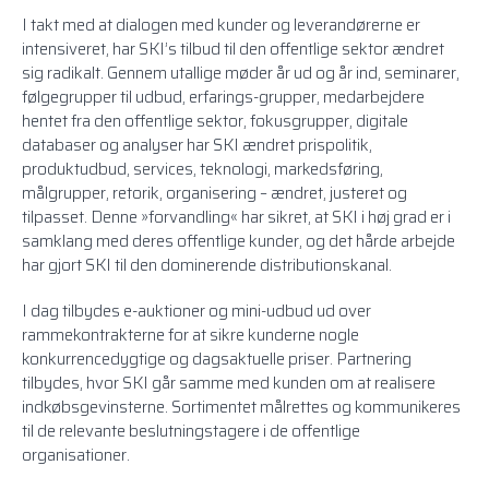
I takt med at dialogen med kunder og leverandørerne er
intensiveret, har SKI’s tilbud til den offentlige sektor ændret
sig radikalt. Gennem utallige møder år ud og år ind, seminarer,
følgegrupper til
udbud
, erfarings-grupper, medarbejdere
hentet fra den offentlige sektor, fokusgrupper, digitale
databaser og analyser har SKI ændret prispolitik,
produktudbud, services, teknologi, markedsføring,
målgrupper, retorik, organisering – ændret, justeret og
tilpasset. Denne »forvandling« har sikret, at SKI i høj grad er i
samklang med deres offentlige kunder, og det hårde arbejde
har gjort SKI til den dominerende
distributionskanal
.
I dag tilbydes e-auktioner og mini-udbud ud over
rammekontrakterne for at sikre kunderne nogle
konkurrencedygtige og dagsaktuelle priser. Partnering
tilbydes, hvor SKI går samme med kunden om at realisere
indkøbsgevinsterne. Sortimentet målrettes og kommunikeres
til de relevante beslutningstagere i de offentlige
organisationer.