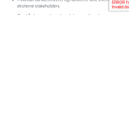
eksterne stakeholders
Den hårde og nødvendige dialog med kunderne
Hvordan du går til markedet og præger efterspørgslen
Konkrete eksempler på hvordan Urbaser har gået fra
minus til plus
B2G er specialiseret i strategisk salgsrådgivning, som
bidrager til hurtigere og bedre resultater på det offentlige
marked. Siden etableringen i 2009 har B2G leveret
rådgivning og inspireret godt 1000 virksomheder i alle
betydende brancher med at tjene mere på det offentlige
marked.