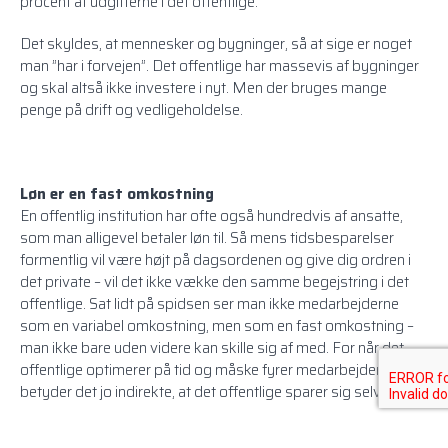
procent af udgifterne i det offentlige.
Det skyldes, at mennesker og bygninger, så at sige er noget
man ”har i forvejen”. Det offentlige har massevis af bygninger
og skal altså ikke investere i nyt. Men der bruges mange
penge på drift og vedligeholdelse.
Løn er en fast omkostning
En offentlig institution har ofte også hundredvis af ansatte,
som man alligevel betaler løn til. Så mens tidsbesparelser
formentlig vil være højt på dagsordenen og give dig ordren i
det private – vil det ikke vække den samme begejstring i det
offentlige. Sat lidt på spidsen ser man ikke medarbejderne
som en variabel omkostning, men som en fast omkostning –
man ikke bare uden videre kan skille sig af med. For når det
offentlige optimerer på tid og måske fyrer medarbejdere
betyder det jo indirekte, at det offentlige sparer sig selv væk.